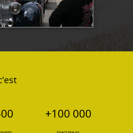
’est
600
+100 000
cipants
Spectateurs