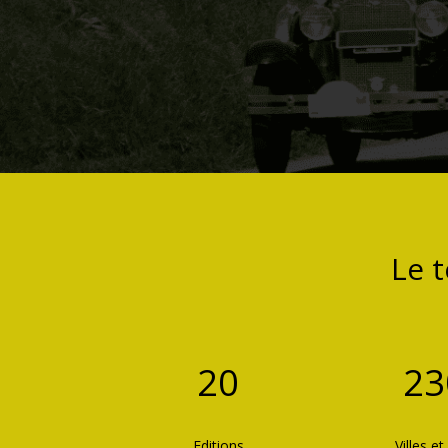
Le 
20
23
Editions
Villes et