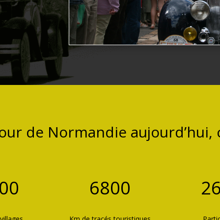
tour de Normandie aujourd’hui, c
00
6800
2
 villages
Km de tracés touristiques
Parti